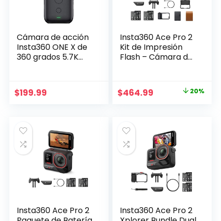
Cámara de acción
Insta360 Ace Pro 2
Insta360 ONE X de
Kit de Impresión
360 grados 5.7K
Flash – Cámara de
18MP con
Acción
estabilización,
Impermeable 8K
transferencia WiFi
Co-Diseñada con
Original
Current
$
199.99
$
464.99
20%
en tiempo real,
Leica, Sensor de
price
price
para video
1/1.3″, Chip AI Dual,
deportivo y
Liderazgo en Baja
was:
is:
documentación de
Luz, Kit Xplorer Grip
$579.99.
$464.99.
construcción
Pro para
Fotografía
Callejera
Insta360 Ace Pro 2
Insta360 Ace Pro 2
Paquete de Batería
Xplorer Bundle Dual