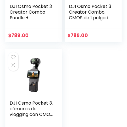
DJI Osmo Pocket 3
DJI Osmo Pocket 3
Creator Combo
Creator Combo,
Bundle +
CMOS de 1 pulgada,
Accesorios
resolución
Incluyendo Tarjeta
4K/cámara de vlog
Extrema de 128 GB
de 120 fps, paquete
$
789.00
$
789.00
y Software
de estabilización de
3 ejes + accesorios
que incluyen
tarjeta Extreme de
128 GB, paquete de
software de
edición, kit de inicio
DJI Osmo Pocket 3,
cámaras de
vlogging con CMOS
de 1 pulgada y
cámara de vlog