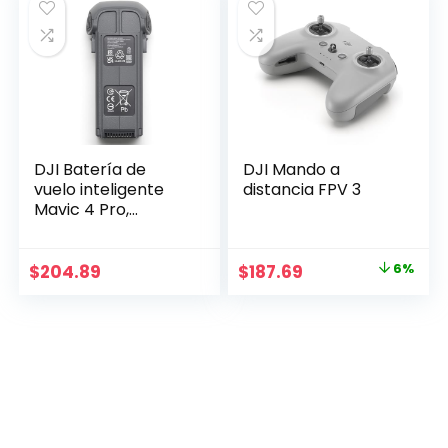
DJI Batería de
DJI Mando a
vuelo inteligente
distancia FPV 3
Mavic 4 Pro,
Compatibilidad: DJI
Mavic 4 Pro
Original
Current
$
204.89
$
187.69
6%
price
price
was:
is:
$199.00.
$187.69.