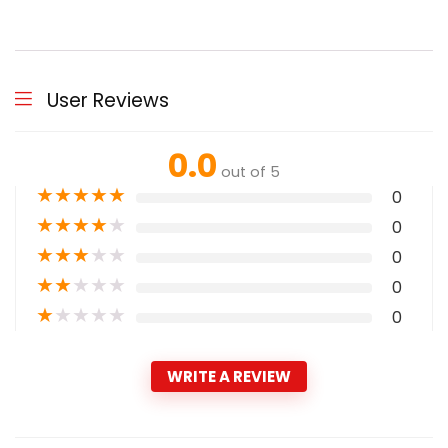
User Reviews
0.0
out of 5
★
★
★
★
★
0
★
★
★
★
★
0
★
★
★
★
★
0
★
★
★
★
★
0
★
★
★
★
★
0
WRITE A REVIEW