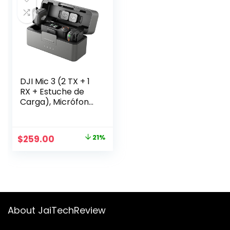
DJI Mic 3 (2 TX + 1
RX + Estuche de
Carga), Micrófono
Inalámbrico para
iPhone/Cámara/A
ndroid, Ultraligero,
Original
Current
$
259.00
21%
Control de
price
price
Ganancia
Adaptativo para
was:
is:
Volumen
$329.00.
$259.00.
Equilibrado, Doble
Banda
Antiinterferencia,
About JaiTechReview
28