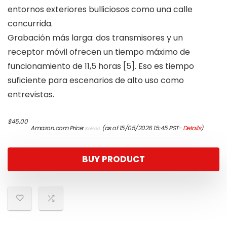
entornos exteriores bulliciosos como una calle
concurrida.
Grabación más larga: dos transmisores y un
receptor móvil ofrecen un tiempo máximo de
funcionamiento de 11,5 horas [5]. Eso es tiempo
suficiente para escenarios de alto uso como
entrevistas.
Original
Current
$
45.00
Amazon.com Price:
(as of 15/05/2026 15:45 PST-
Details
)
$
59.00
price
price
was:
is:
$59.00.
$45.00.
BUY PRODUCT