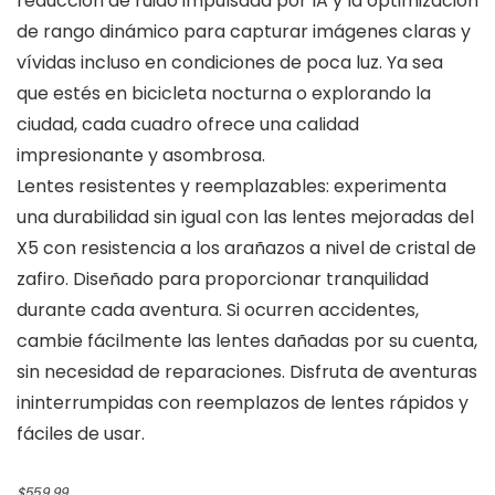
reducción de ruido impulsada por IA y la optimización
de rango dinámico para capturar imágenes claras y
vívidas incluso en condiciones de poca luz. Ya sea
que estés en bicicleta nocturna o explorando la
ciudad, cada cuadro ofrece una calidad
impresionante y asombrosa.
Lentes resistentes y reemplazables: experimenta
una durabilidad sin igual con las lentes mejoradas del
X5 con resistencia a los arañazos a nivel de cristal de
zafiro. Diseñado para proporcionar tranquilidad
durante cada aventura. Si ocurren accidentes,
cambie fácilmente las lentes dañadas por su cuenta,
sin necesidad de reparaciones. Disfruta de aventuras
ininterrumpidas con reemplazos de lentes rápidos y
fáciles de usar.
Original
Current
$
559.99