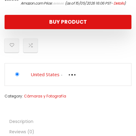
Amazon.com Price:
(as of 15/05/2026 16:06 PST-
Details
)
$
659.99
price
price
was:
is:
$659.99.
$559.99.
BUY PRODUCT
United States
-
Category:
Cámaras y Fotografía
Description
Reviews (0)