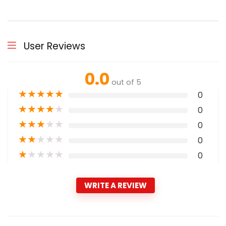
User Reviews
0.0
out of 5
★
★
★
★
★
0
★
★
★
★
★
0
★
★
★
★
★
0
★
★
★
★
★
0
★
★
★
★
★
0
WRITE A REVIEW