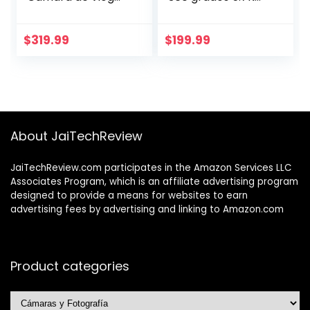
pequeña y portátil,
18MP con
POVs manos libres,
estabilización,
montaje en
transferencia WiFi
$
319.99
$
199.99
cualquier lugar,
en tiempo real,
estabilización, vida
para video
útil de batería de
deportivo y
140 min, resistente
documentación de
al agua hasta 10 m,
construcción
POV
About JaiTechReview
JaiTechReview.com participates in the Amazon Services LLC
Associates Program, which is an affiliate advertising program
designed to provide a means for websites to earn
advertising fees by advertising and linking to Amazon.com
Product categories