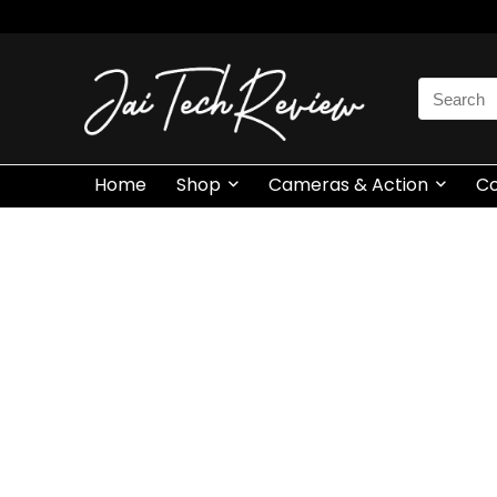
Search
for:
Home
Shop
Cameras & Action
C