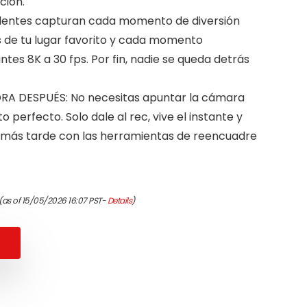
ción.
 lentes capturan cada momento de diversión
os de tu lugar favorito y cada momento
es 8K a 30 fps. Por fin, nadie se queda detrás
A DESPUÉS: No necesitas apuntar la cámara
perfecto. Solo dale al rec, vive el instante y
s más tarde con las herramientas de reencuadre
riginal
Current
(as of 15/05/2026 16:07 PST-
Details
)
rice
rice
was:
s:
$439.99.
$349.99.