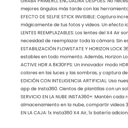
GRABA PRIMERO, ENCUADRA DESPUÉS: No necesitas 
mejores ángulos más tarde con las herramienta
EFECTO DE SELFIE STICK INVISIBLE: Captura incr
mágicamente de tus fotos y videos. Un efecto ic
LENTES REEMPLAZABLES: Los lentes del X4 Air son 
necesidad de reemplazar toda la cámara. Sin es
ESTABILIZACIÓN FLOWSTATE Y HORIZON LOCK 360°
estables en todo momento. Además, Horizon Loc
ACTIVE HDR A 8K30FPS: Un innovador modo HDR pa
colores en las luces y las sombras, y captura d
EDICIÓN CON INTELIGENCIA ARTIFICIAL: Usa nuest
app de Insta360. Cientos de plantillas con un s
SERVICIO EN LA NUBE INSTA360+: Mantén cada re
almacenamiento en la nube, compartir videos 360
EN LA CAJA: 1x Insta360 X4 Air, 1x batería adicional