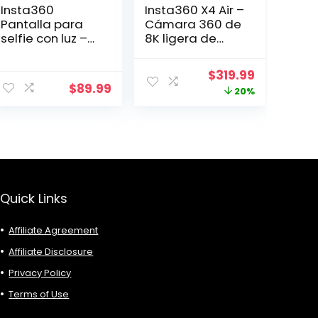
Insta360
Insta360 X4 Air –
Pantalla para
Cámara 360 de
selfie con luz –
8K ligera de
Pantalla
165g, efecto de
magnética 4K
palo de selfie
ent
Original
Current
$
319.99
para selfie,
invisible, lentes
$
89.99
price
price
20%
vlogging,
reemplazables,
compatible con
dispara primero
was:
is:
iPhone y
y enmarca
.99.
$399.99.
$319.99.
Android,
después,
iluminación
protección
ajustable,
contra el viento
control de
incorporada,
pantalla táctil,
estabilización
Quick Links
conexión
instantánea con
Affiliate Agreement
cable
Affiliate Disclosure
Privacy Policy
Terms of Use