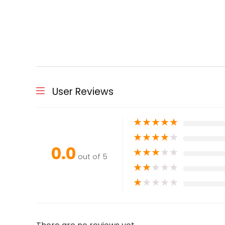
User Reviews
★
★
★
★
★
★
★
★
★
★
0.0
★
★
★
★
★
out of 5
★
★
★
★
★
★
★
★
★
★