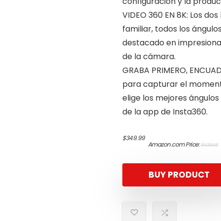
configuración y la produc
VIDEO 360 EN 8K: Los dos
familiar, todos los ángul
destacado en impresionant
de la cámara.
GRABA PRIMERO, ENCUADR
para capturar el momento 
elige los mejores ángulo
de la app de Insta360.
O
$
349.99
Amazon.com Price:
$
439.99
p
p
i
BUY PRODUCT