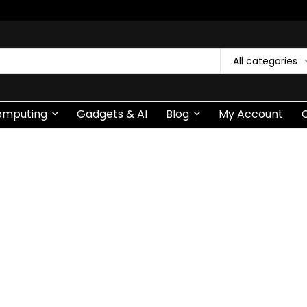
All categories
omputing
Gadgets & AI
Blog
My Account