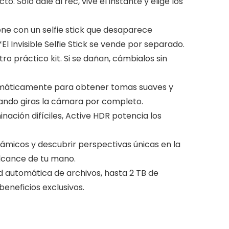
lo dale al rec, vive el instante y elige los
one con un selfie stick que desaparece
l Invisible Selfie Stick se vende por separado.
o práctico kit. Si se dañan, cámbialos sin
tomáticamente para obtener tomas suaves y
ando giras la cámara por completo.
ación difíciles, Active HDR potencia los
ámicos y descubrir perspectivas únicas en la
alcance de tu mano.
 automática de archivos, hasta 2 TB de
eneficios exclusivos.