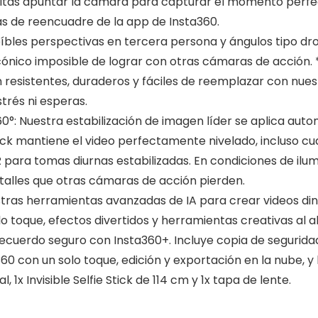
apuntar la cámara para capturar el momento perfecto. So
s de reencuadre de la app de Insta360.
eíbles perspectivas en tercera persona y ángulos tipo dr
ónico imposible de lograr con otras cámaras de acción. *E
resistentes, duraderos y fáciles de reemplazar con nuestr
trés ni esperas.
: Nuestra estabilización de imagen líder se aplica au
k mantiene el video perfectamente nivelado, incluso cu
ra tomas diurnas estabilizadas. En condiciones de ilumin
etalles que otras cámaras de acción pierden.
ras herramientas avanzadas de IA para crear videos din
olo toque, efectos divertidos y herramientas creativas al 
cuerdo seguro con Insta360+. Incluye copia de seguridad
 con un solo toque, edición y exportación en la nube, y b
, 1x Invisible Selfie Stick de 114 cm y 1x tapa de lente.