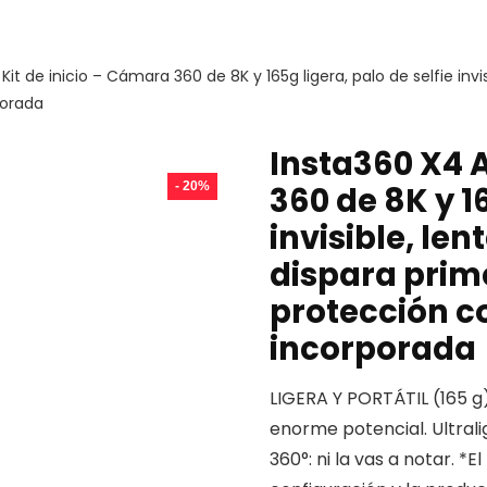
 Kit de inicio – Cámara 360 de 8K y 165g ligera, palo de selfie inv
porada
Insta360 X4 A
- 20%
360 de 8K y 16
invisible, le
dispara prim
protección co
incorporada
LIGERA Y PORTÁTIL (165 g
enorme potencial. Ultralig
360°: ni la vas a notar. *